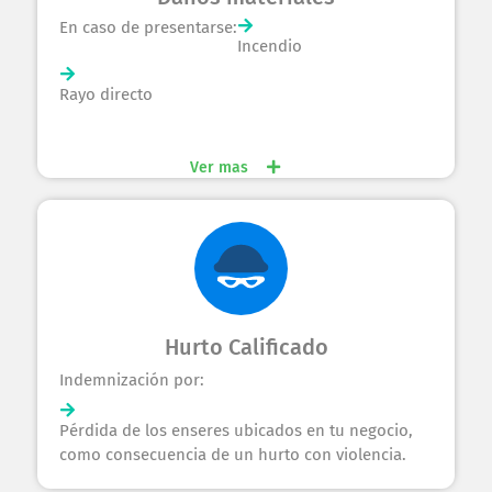
En caso de presentarse:
Incendio
Rayo directo
Explosión
Vientos fuertes
Granizo
Daños por agua
Anegación
Deslizamiento
Avalancha
HMACC
AMIT
Tsunami
Temblor
Ver mas
Terremoto
Maremoto
Erupción volcánica​
Impacto de vehículos​
Caída de aeronaves​
Hurto Calificado
Indemnización por:
Pérdida de los enseres ubicados en tu negocio,
como consecuencia de un hurto con violencia.