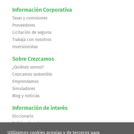
Información Corporativa
Tasas y comisiones
Proveedores
Licitación de seguros
Trabaja con nosotros
Inversionistas
Sobre Crezcamos
¿Quiénes somos?
Crezcamos sostenible
Emprendamos
Simuladores
Blog y noticias
Información de interés
Diccionario
Política de cobranza
Recomendaciones de seguridad
Utilizamos cookies propias y de terceros para