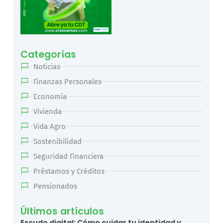
Categorías
Noticias
Finanzas Personales
Economía
Vivienda
Vida Agro
Sostenibilidad
Seguridad Financiera
Préstamos y Créditos
Pensionados
Últimos artículos
Escudo digital: Cómo cuidar tu identidad y