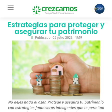
Ir
contenido
al
contenido
Estrategias para proteger y
asegurar tu patrimonio
Publicado
05 julio 2023,
17:19
No dejes nada al azar. Protege y asegura tu patrimonio
con estrategias financieras inteligentes que te permitan