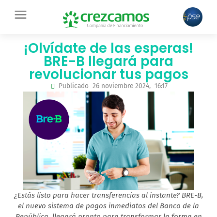
Ir
contenido
al
contenido
¡Olvídate de las esperas!
BRE-B llegará para
revolucionar tus pagos
Publicado
26 noviembre 2024,
16:17
¿Estás listo para hacer transferencias al instante? BRE-B,
el nuevo sistema de pagos inmediatos del Banco de la
República, llegará pronto para transformar la forma en