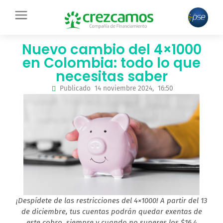
Ir
contenido
al
contenido
Nuevo cambio del 4×1000
en Colombia: todo lo que
necesitas saber
Publicado
14 noviembre 2024,
16:50
¡Despídete de las restricciones del 4×1000! A partir del 13
de diciembre, tus cuentas podrán quedar exentas de
este cobro, siempre y cuando no superes los $16,4